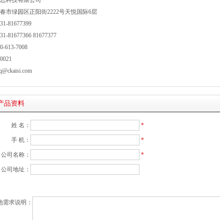
思科技有限公司
春市绿园区正阳街2222号天悦国际6层
1-81677399
-81677366 81677377
-613-7008
021
ckaisi.com
产品资料
姓 名：
*
手 机：
*
公司名称：
*
公司地址：
他需求说明：