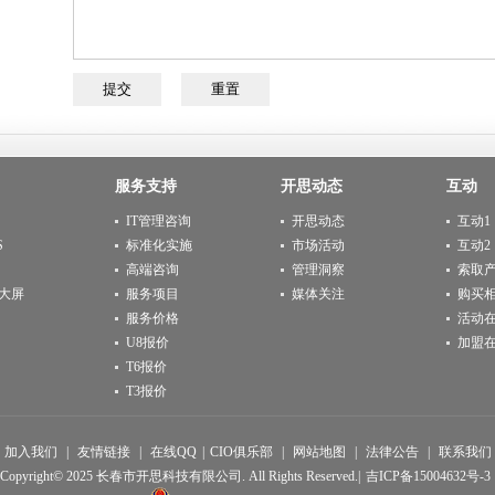
服务支持
开思动态
互动
IT管理咨询
开思动态
互动1
S
标准化实施
市场活动
互动2
高端咨询
管理洞察
索取
大屏
服务项目
媒体关注
购买
服务价格
活动
U8报价
加盟
T6报价
T3报价
加入我们
|
友情链接
|
在线QQ
|
CIO俱乐部
|
网站地图
|
法律公告
|
联系我们
Copyright© 2025 长春市开思科技有限公司. All Rights Reserved.|
吉ICP备15004632号-3