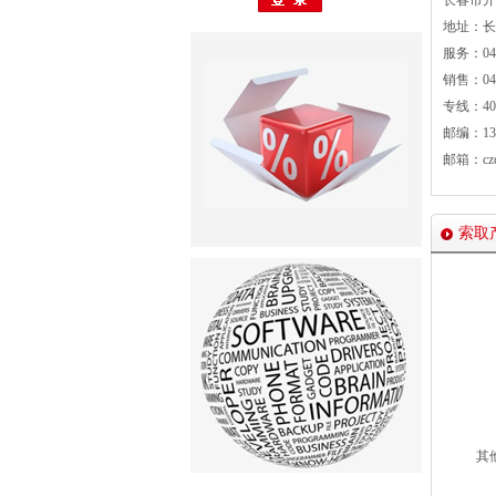
长春市开
地址：长
服务：043
销售：0431
专线：400
邮编：130
邮箱：czq@
索取
其