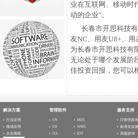
业在互联网、移动时
动的企业"。
长春市开思科技有限
友NC、用友U8+、
为长春市开思科技有
无论处于哪个发展阶
佳投资回报，您可以
解决方案
管理软件
服务支持
行业应用
U9
MES
IT管理咨
领域应用
U8
WMS
标准化实
企业规模
OA
IOT
高端咨询