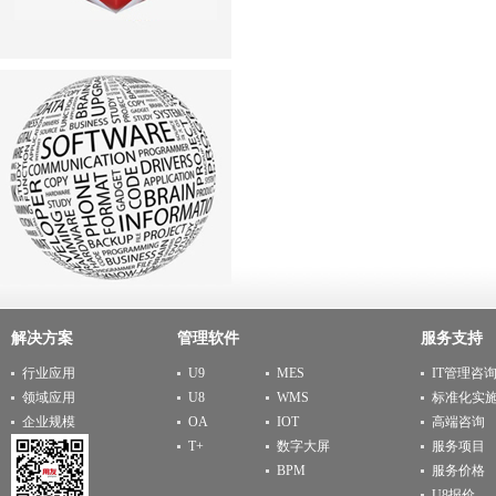
解决方案
管理软件
服务支持
行业应用
U9
MES
IT管理咨
领域应用
U8
WMS
标准化实
企业规模
OA
IOT
高端咨询
T+
数字大屏
服务项目
BPM
服务价格
U8报价