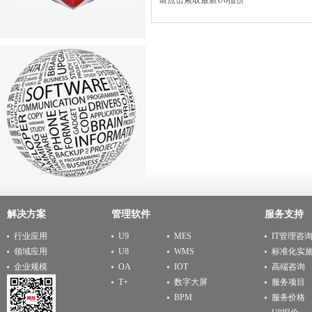
请点击索取最新U8报价
解决方案
管理软件
服务支持
行业应用
U9
MES
IT管理咨
领域应用
U8
WMS
标准化实
企业规模
OA
IOT
高端咨询
T+
数字大屏
服务项目
BPM
服务价格